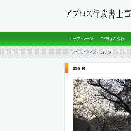
トップページ
ご依頼の流れ
トップ
›
メディア
›
096_R
096_R